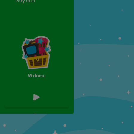
Pory roku
Zawody
Top 5
Klasa 5
Klasa 6
W domu