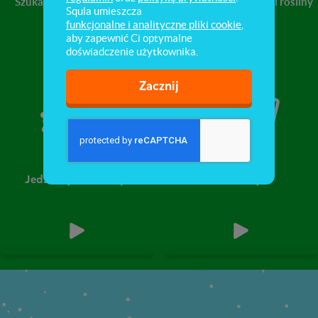
Szukaj i znajdź
W domu i na
Zwierzęta i rośliny
Squla umieszcza
dworze
funkcjonalne i analityczne pliki cookie
,
aby zapewnić Ci optymalne
doświadczenie użytkownika.
Zacznij
Jedziemy na wakacje
Na ulicy