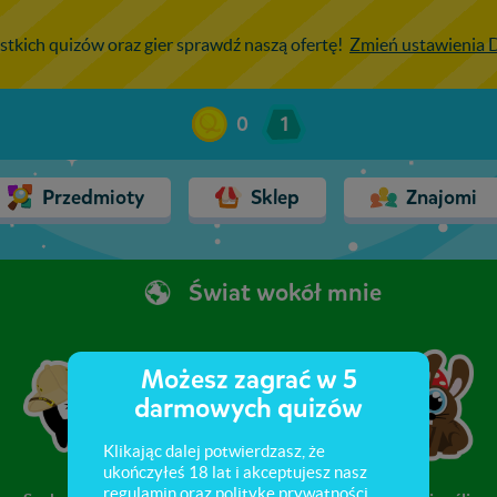
stkich quizów oraz gier sprawdź naszą ofertę!
Zmień ustawienia
0
1
Przedmioty
Sklep
Znajomi
Świat wokół mnie
Możesz zagrać w 5
darmowych quizów
Klikając dalej potwierdzasz, że
ukończyłeś 18 lat i akceptujesz nasz
regulamin
oraz
politykę prywatności
.