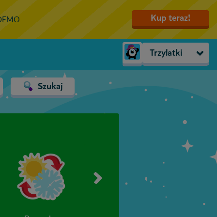
Kup teraz!
 DEMO
Trzylatki
Trzylatki
Szukaj
Przedszkole
Zerówka
Klasa 1
Klasa 2
Klasa 3
Klasa 4