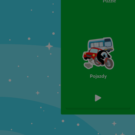
Puzzle
Pojazdy