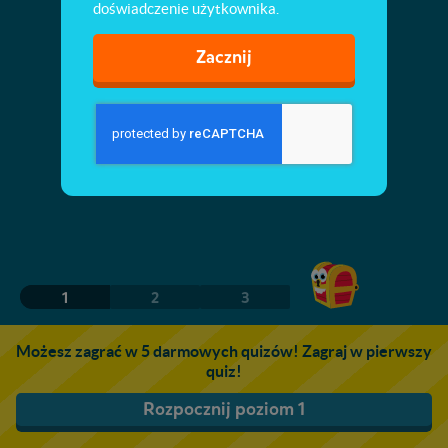
doświadczenie użytkownika.
Zacznij
1
2
3
Możesz zagrać w 5 darmowych quizów! Zagraj w pierwszy
quiz!
Rozpocznij poziom 1