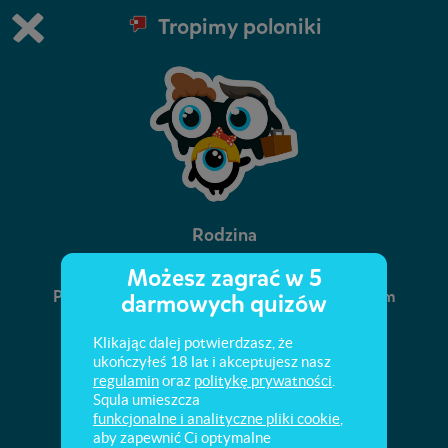
Tropimy poloniki
Grasz w wersję demonstracyjną Squli
Zmień ustawienia DEMO
Kup teraz!
0
1
Rodzina
Możesz zagrać w 5
Poznaj Pola i Nikę. Zostań tak jak oni tropicielem
darmowych quizów
poloników!
Klikając dalej potwierdzasz, że
ukończyłeś 18 lat i akceptujesz nasz
regulamin
oraz
politykę prywatności
.
Squla umieszcza
funkcjonalne i analityczne pliki cookie
,
aby zapewnić Ci optymalne