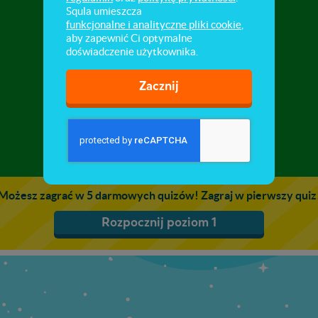
Zwierzęta roślinożerne ★★★
Squla umieszcza
funkcjonalne i analityczne pliki cookie
,
aby zapewnić Ci optymalne
W tej misji poznasz różne gatunki zwierząt
doświadczenie użytkownika.
roślinożernych i ich pożywienie.
Zacznij
1
2
Możesz zagrać w 5 darmowych quizów! Zagraj w pierwszy quiz
Rozpocznij poziom 1