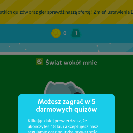
stkich quizów oraz gier sprawdź naszą ofertę!
Zmień ustawienia
0
1
Świat wokół mnie
Możesz zagrać w 5
darmowych quizów
Klikając dalej potwierdzasz, że
ukończyłeś 18 lat i akceptujesz nasz
regulamin
oraz
politykę prywatności
.