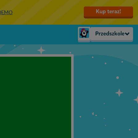
Kup teraz!
 DEMO
Przedszkole
Trzylatki
Przedszkole
Zerówka
Klasa 1
Klasa 2
Klasa 3
Klasa 4