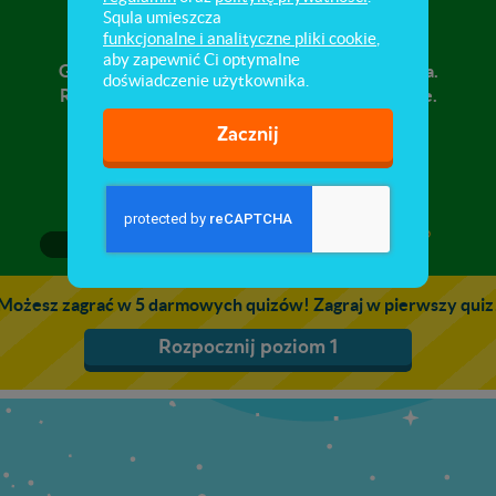
Pierwsza pomoc ★★★
Squla umieszcza
funkcjonalne i analityczne pliki cookie
,
aby zapewnić Ci optymalne
Główne zagrożenia dla bezpieczeństwa dziecka.
doświadczenie użytkownika.
Rodzaje obrażeń. Postępowanie powypadkowe.
Zacznij
1
2
3
Możesz zagrać w 5 darmowych quizów! Zagraj w pierwszy quiz
Rozpocznij poziom 1