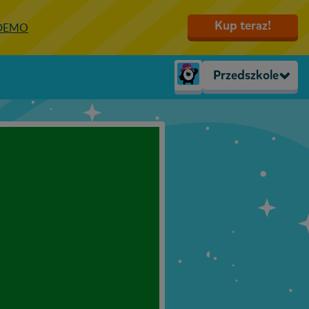
Kup teraz!
 DEMO
Przedszkole
Trzylatki
Przedszkole
Zerówka
Klasa 1
Klasa 2
Klasa 3
Klasa 4