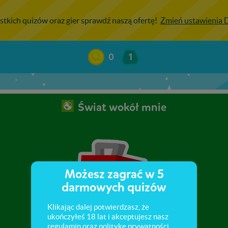
stkich quizów oraz gier sprawdź naszą ofertę!
Zmień ustawienia
0
1
Świat wokół mnie
Możesz zagrać w 5
darmowych quizów
Klikając dalej potwierdzasz, że
ukończyłeś 18 lat i akceptujesz nasz
regulamin
oraz
politykę prywatności
.