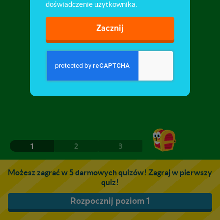
doświadczenie użytkownika.
Zacznij
1
2
3
Możesz zagrać w 5 darmowych quizów! Zagraj w pierwszy
quiz!
Rozpocznij poziom 1