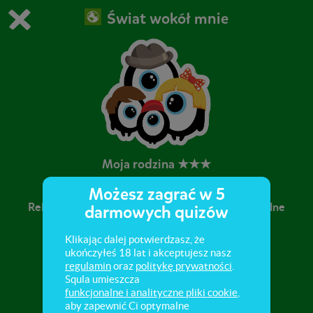
Świat wokół mnie
Grasz w wersję demonstracyjną Squli
Zmień ustawienia DEMO
Kup teraz!
0
1
Moja rodzina ★★★
Możesz zagrać w 5
Relacje rodzinne i stopnie pokrewieństwa. Wspólne
darmowych quizów
spędzanie czasu z rodziną.
Klikając dalej potwierdzasz, że
ukończyłeś 18 lat i akceptujesz nasz
regulamin
oraz
politykę prywatności
.
Squla umieszcza
funkcjonalne i analityczne pliki cookie
,
aby zapewnić Ci optymalne