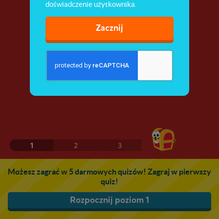
doświadczenie użytkownika.
Zacznij
1
2
3
Możesz zagrać w 5 darmowych quizów! Zagraj w pierwszy
quiz!
Rozpocznij poziom 1