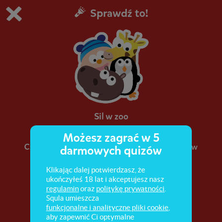
Sprawdź to!
Grasz w wersję demonstracyjną Squli
Zmień ustawienia DEMO
Kup teraz!
0
1
Sil w zoo
Możesz zagrać w 5
Czy chcesz towarzyszyć Silowi podczas wizyty w
darmowych quizów
zoo? Jeśli tak, zagraj w tę misję!
Klikając dalej potwierdzasz, że
ukończyłeś 18 lat i akceptujesz nasz
regulamin
oraz
politykę prywatności
.
Squla umieszcza
funkcjonalne i analityczne pliki cookie
,
aby zapewnić Ci optymalne