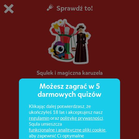
Sprawdź to!
Grasz w wersję demonstracyjną Squli
Zmień ustawienia DEMO
Kup teraz!
0
1
Squlek i magiczna karuzela
Możesz zagrać w 5
darmowych quizów
Klikając dalej potwierdzasz, że
ukończyłeś 18 lat i akceptujesz nasz
regulamin
oraz
politykę prywatności
.
Squla umieszcza
funkcjonalne i analityczne pliki cookie
,
aby zapewnić Ci optymalne