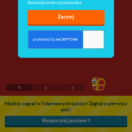
doświadczenie użytkownika.
Zacznij
1
2
3
Możesz zagrać w 5 darmowych quizów! Zagraj w pierwszy
quiz!
Rozpocznij poziom 1