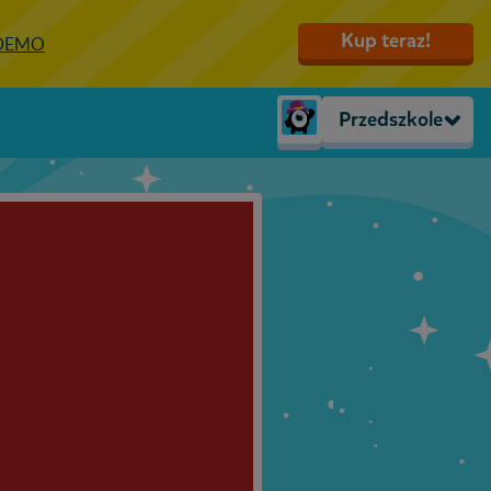
Kup teraz!
 DEMO
Przedszkole
Trzylatki
Przedszkole
Zerówka
Klasa 1
Klasa 2
Klasa 3
Klasa 4