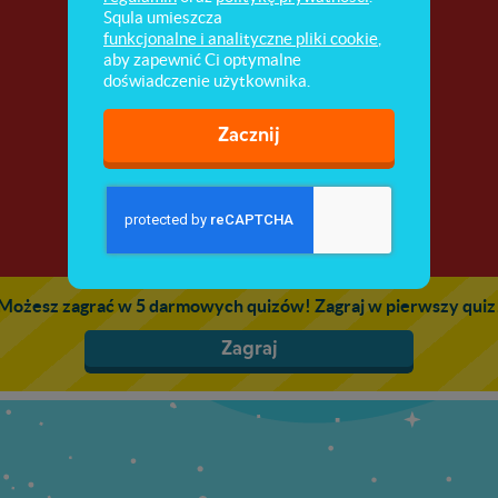
Iga i Igor na lodowisku
Squla umieszcza
funkcjonalne i analityczne pliki cookie
,
aby zapewnić Ci optymalne
Sprawdź, jak Iga i Igor stworzyli domowe
doświadczenie użytkownika.
lodowisko!
Zacznij
Możesz zagrać w 5 darmowych quizów! Zagraj w pierwszy quiz
Zagraj