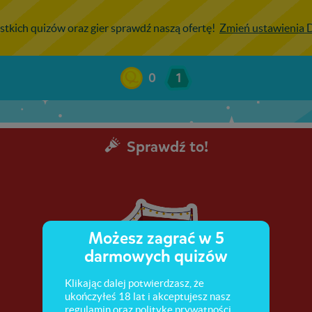
stkich quizów oraz gier sprawdź naszą ofertę!
Zmień ustawienia
0
1
Sprawdź to!
Możesz zagrać w 5
darmowych quizów
Klikając dalej potwierdzasz, że
ukończyłeś 18 lat i akceptujesz nasz
regulamin
oraz
politykę prywatności
.