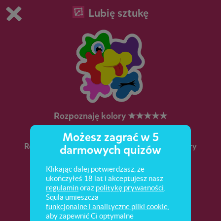
Lubię sztukę
Grasz w wersję demonstracyjną Squli
Zmień ustawienia DEMO
Kup teraz!
0
1
Rozpoznaję kolory ★★★★★
Możesz zagrać w 5
Rozpoznawanie kolorów. Kolory owoców. Kolory
darmowych quizów
figur geometrycznych.
Klikając dalej potwierdzasz, że
ukończyłeś 18 lat i akceptujesz nasz
regulamin
oraz
politykę prywatności
.
Squla umieszcza
funkcjonalne i analityczne pliki cookie
,
aby zapewnić Ci optymalne