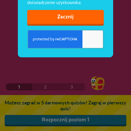
doświadczenie użytkownika.
Zacznij
1
2
3
Możesz zagrać w 5 darmowych quizów! Zagraj w pierwszy
quiz!
Rozpocznij poziom 1