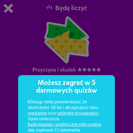
Będę liczyć
Grasz w wersję demonstracyjną Squli
Zmień ustawienia DEMO
Kup teraz!
0
1
Przyczyna i skutek ★★★★★
Możesz zagrać w 5
Przybyło, ubyło, więcej, mniej , tyle samo.
darmowych quizów
Klikając dalej potwierdzasz, że
ukończyłeś 18 lat i akceptujesz nasz
regulamin
oraz
politykę prywatności
.
Squla umieszcza
funkcjonalne i analityczne pliki cookie
,
aby zapewnić Ci optymalne