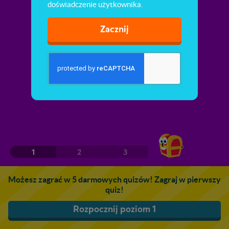
doświadczenie użytkownika.
Zacznij
1
2
3
Możesz zagrać w 5 darmowych quizów! Zagraj w pierwszy
quiz!
Rozpocznij poziom 1