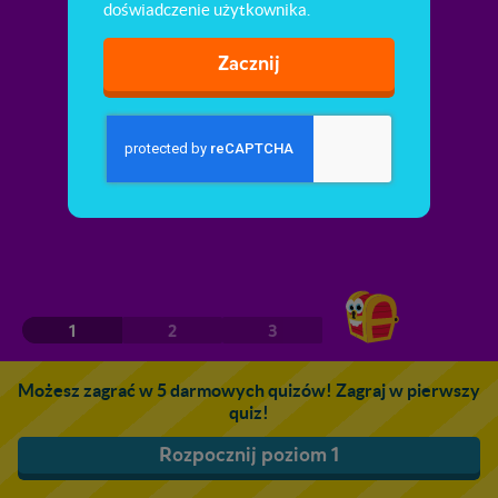
doświadczenie użytkownika.
Zacznij
1
2
3
Możesz zagrać w 5 darmowych quizów! Zagraj w pierwszy
quiz!
Rozpocznij poziom 1