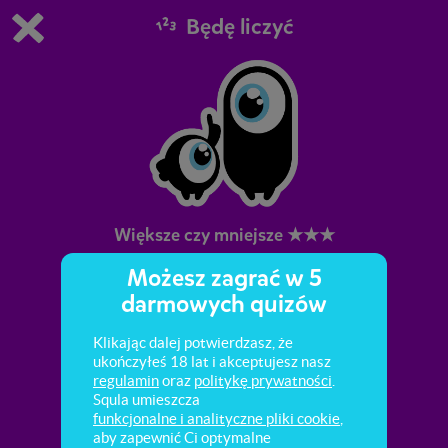
Będę liczyć
Grasz w wersję demonstracyjną Squli
Zmień ustawienia DEMO
Kup teraz!
0
1
Większe czy mniejsze ★★★
Możesz zagrać w 5
Porównywanie wielkości i długości różnych
darmowych quizów
przedmiotów.
Klikając dalej potwierdzasz, że
ukończyłeś 18 lat i akceptujesz nasz
regulamin
oraz
politykę prywatności
.
Squla umieszcza
funkcjonalne i analityczne pliki cookie
,
aby zapewnić Ci optymalne