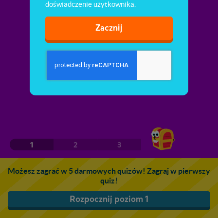
doświadczenie użytkownika.
Zacznij
1
2
3
Możesz zagrać w 5 darmowych quizów! Zagraj w pierwszy
quiz!
Rozpocznij poziom 1