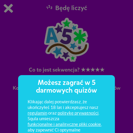
Będę liczyć
Grasz w wersję demonstracyjną Squli
Zmień ustawienia DEMO
Kup teraz!
0
1
Co to jest sekwencja? ★★★★★
Możesz zagrać w 5
Kolejność liczb. Zgodność cyfry z liczbą elementów
darmowych quizów
na zdjęciu. Następstwo pokoleń w rodzinie.
Kolejność zdarzeń w historyjce obrazkowej.
Klikając dalej potwierdzasz, że
ukończyłeś 18 lat i akceptujesz nasz
regulamin
oraz
politykę prywatności
.
Squla umieszcza
funkcjonalne i analityczne pliki cookie
,
aby zapewnić Ci optymalne