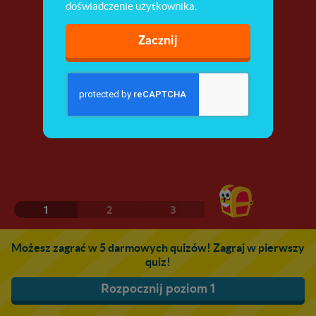
doświadczenie użytkownika.
Zacznij
1
2
3
Możesz zagrać w 5 darmowych quizów! Zagraj w pierwszy
quiz!
Rozpocznij poziom 1