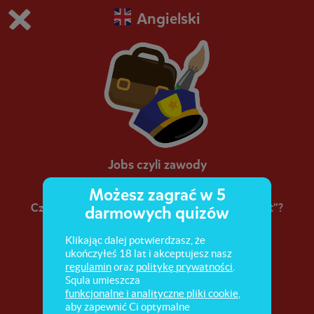
Angielski
Grasz w wersję demonstracyjną Squli
Zmień ustawienia DEMO
Kup teraz!
0
1
Jobs czyli zawody
Możesz zagrać w 5
Czy wiesz, jak powiedzieć po angielsku „policjant"?
darmowych quizów
A jak „lekarz"? W tej misji się tego dowiesz!
Klikając dalej potwierdzasz, że
ukończyłeś 18 lat i akceptujesz nasz
regulamin
oraz
politykę prywatności
.
Squla umieszcza
funkcjonalne i analityczne pliki cookie
,
aby zapewnić Ci optymalne