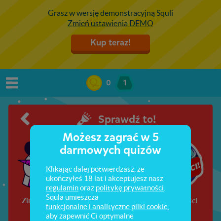
Grasz w wersję demonstracyjną Squli
Zmień ustawienia DEMO
Kup teraz!
0
1
Sprawdź to!
Możesz zagrać w 5
darmowych quizów
Klikając dalej potwierdzasz, że
ukończyłeś 18 lat i akceptujesz nasz
regulamin
oraz
politykę prywatności
.
Squla umieszcza
Zimowe quizy
Nowości
Wiadomości
funkcjonalne i analityczne pliki cookie
,
aby zapewnić Ci optymalne