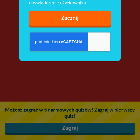
doświadczenie użytkownika.
Zacznij
Możesz zagrać w 5 darmowych quizów! Zagraj w pierwszy
quiz!
Zagraj