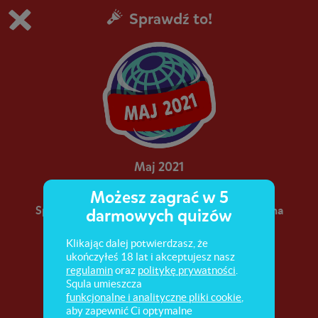
Sprawdź to!
Grasz w wersję demonstracyjną Squli
Zmień ustawienia DEMO
Kup teraz!
0
1
Maj 2021
Możesz zagrać w 5
Sprawdź, co ciekawego zdarzyło się w Polsce i na
darmowych quizów
świecie w maju 2021 roku.
Klikając dalej potwierdzasz, że
ukończyłeś 18 lat i akceptujesz nasz
regulamin
oraz
politykę prywatności
.
Squla umieszcza
funkcjonalne i analityczne pliki cookie
,
aby zapewnić Ci optymalne