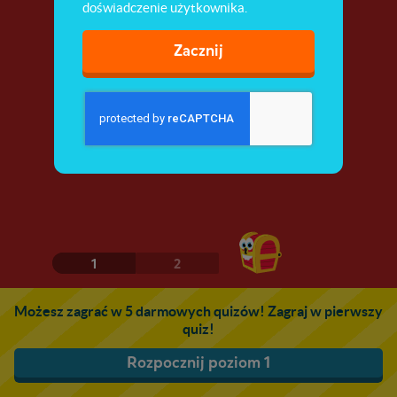
doświadczenie użytkownika.
Zacznij
1
2
Możesz zagrać w 5 darmowych quizów! Zagraj w pierwszy
quiz!
Rozpocznij poziom 1