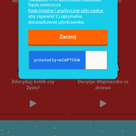
Nowości
Wiadomości
Top 10
Squla umieszcza
funkcjonalne i analityczne pliki cookie
,
aby zapewnić Ci optymalne
doświadczenie użytkownika.
Zacznij
Zdecyduj: królik czy
Decyzja: Wspinaczka na
Zyzio?
drzewo