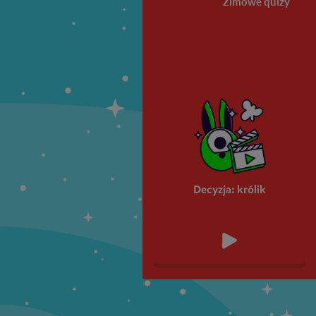
Zimowe quizy
Decyzja: królik