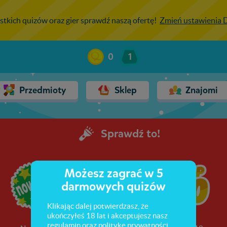
stkich quizów oraz gier sprawdź naszą ofertę!
Zmień ustawienia
0
1
Przedmioty
Sklep
Znajomi
Sprawdź to!
Możesz zagrać w 5
darmowych quizów
Klikając dalej potwierdzasz, że
ukończyłeś 18 lat i akceptujesz nasz
regulamin
oraz
politykę prywatności
.