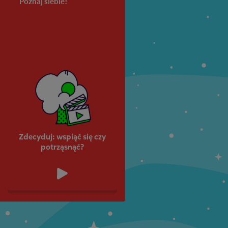
Poznaj siebie!
Przygody
Maria Konopnick
Detektywa Q
Klasa 5
Klasa 6
Zdecyduj: wspiąć się czy
potrząsnąć?