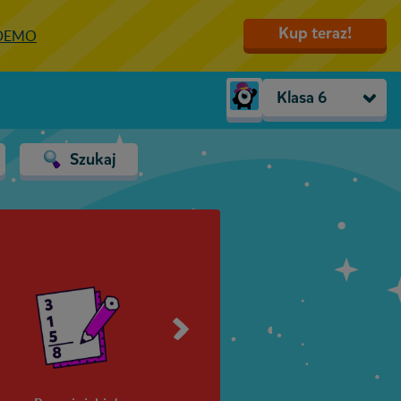
Kup teraz!
 DEMO
Klasa 6
Trzylatki
Szukaj
Przedszkole
Zerówka
Klasa 1
Klasa 2
Klasa 3
Klasa 4