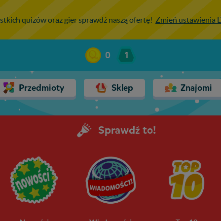
stkich quizów oraz gier sprawdź naszą ofertę!
Zmień ustawienia
0
1
Przedmioty
Sklep
Znajomi
Sprawdź to!