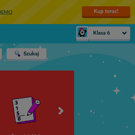
Kup teraz!
 DEMO
Klasa 6
Trzylatki
Szukaj
Przedszkole
Zerówka
Klasa 1
Klasa 2
Klasa 3
Klasa 4