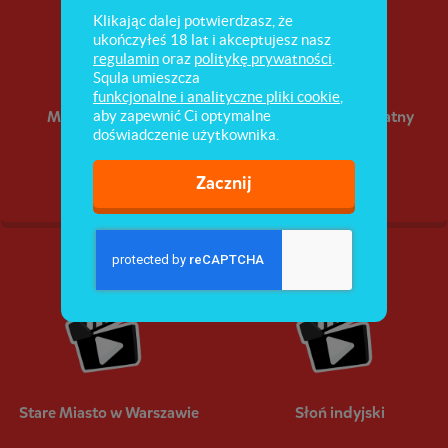
Klikając dalej potwierdzasz, że
ukończyłeś 18 lat i akceptujesz nasz
regulamin
oraz
politykę prywatności
.
Squla umieszcza
funkcjonalne i analityczne pliki cookie
,
Makaki japońskie
Niedźwiedź brunatny
aby zapewnić Ci optymalne
doświadczenie użytkownika.
Zacznij
Stare Miasto w Warszawie
Słoń indyjski