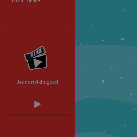
Poznaj siebie!
Przygody
Maria Konopnick
Detektywa Q
Klasa 5
Klasa 6
Jednostki długości