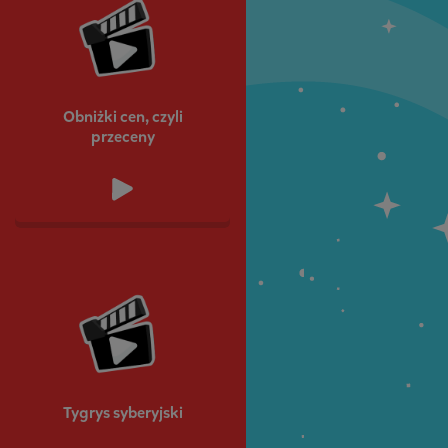
Obniżki cen, czyli
przeceny
Tygrys syberyjski