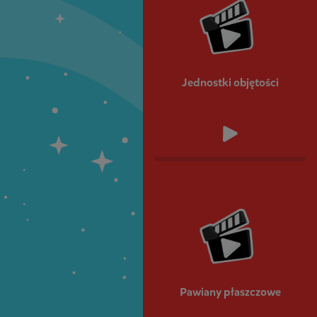
Jednostki objętości
Pawiany płaszczowe