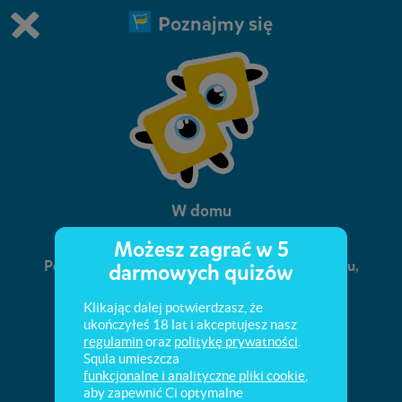
Poznajmy się
Grasz w wersję demonstracyjną Squli
Zmień ustawienia DEMO
Kup teraz!
0
1
W domu
Możesz zagrać w 5
Poznaj polskie słowa, określające pokoje w domu,
darmowych quizów
meble, przedmioty codziennego użytku.
Klikając dalej potwierdzasz, że
ukończyłeś 18 lat i akceptujesz nasz
regulamin
oraz
politykę prywatności
.
Squla umieszcza
funkcjonalne i analityczne pliki cookie
,
aby zapewnić Ci optymalne