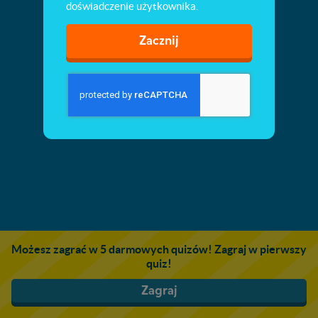
doświadczenie użytkownika.
Zacznij
Możesz zagrać w 5 darmowych quizów! Zagraj w pierwszy
quiz!
Zagraj