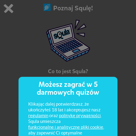
Poznaj Squlę!
Grasz w wersję demonstracyjną Squli
Zmień ustawienia DEMO
Kup teraz!
0
1
Co to jest Squla?
Możesz zagrać w 5
Jak możesz uczyć się ze Squlą? Sprawdź!
darmowych quizów
Klikając dalej potwierdzasz, że
ukończyłeś 18 lat i akceptujesz nasz
regulamin
oraz
politykę prywatności
.
Squla umieszcza
funkcjonalne i analityczne pliki cookie
,
aby zapewnić Ci optymalne