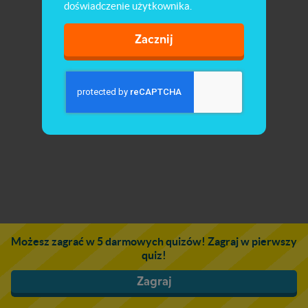
doświadczenie użytkownika.
Zacznij
Możesz zagrać w 5 darmowych quizów! Zagraj w pierwszy
quiz!
Zagraj