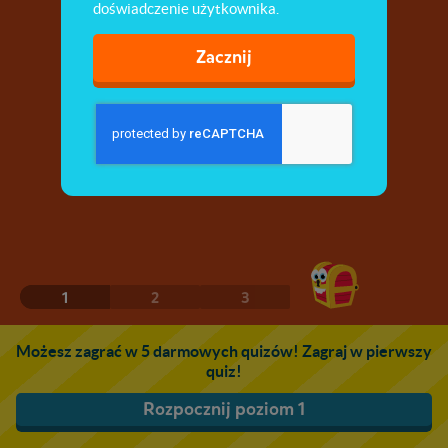
doświadczenie użytkownika.
Zacznij
1
2
3
Możesz zagrać w 5 darmowych quizów! Zagraj w pierwszy
quiz!
Rozpocznij poziom 1