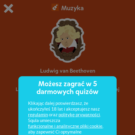
Muzyka
Grasz w wersję demonstracyjną Squli
Zmień ustawienia DEMO
Kup teraz!
0
1
Ludwig van Beethoven
Możesz zagrać w 5
Ludwig van Beethoven - życiorys, twórczość i jej
darmowych quizów
okresy, najważniejsze dzieła.
Klikając dalej potwierdzasz, że
ukończyłeś 18 lat i akceptujesz nasz
regulamin
oraz
politykę prywatności
.
Squla umieszcza
funkcjonalne i analityczne pliki cookie
,
aby zapewnić Ci optymalne