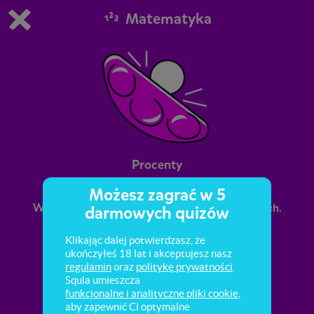
Matematyka
Grasz w wersję demonstracyjną Squli
Zmień ustawienia DEMO
Kup teraz!
0
1
Procenty
Możesz zagrać w 5
W tym quizie poćwiczysz działania na procentach.
darmowych quizów
Klikając dalej potwierdzasz, że
ukończyłeś 18 lat i akceptujesz nasz
regulamin
oraz
politykę prywatności
.
Squla umieszcza
funkcjonalne i analityczne pliki cookie
,
aby zapewnić Ci optymalne