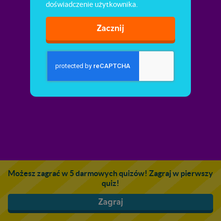
doświadczenie użytkownika.
Zacznij
Możesz zagrać w 5 darmowych quizów! Zagraj w pierwszy
quiz!
Zagraj