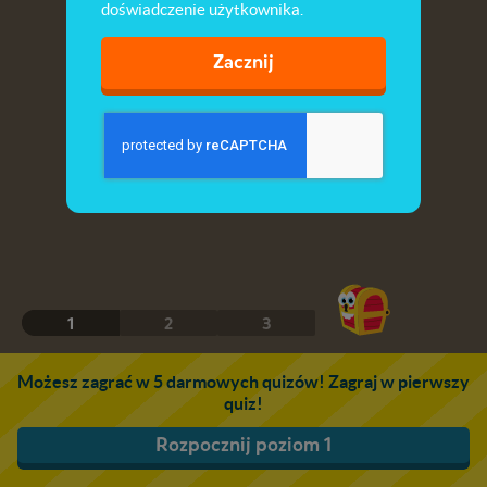
doświadczenie użytkownika.
Zacznij
1
2
3
Możesz zagrać w 5 darmowych quizów! Zagraj w pierwszy
quiz!
Rozpocznij poziom 1