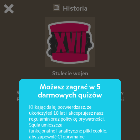
Historia
Grasz w wersję demonstracyjną Squli
Zmień ustawienia DEMO
Kup teraz!
0
1
Stulecie wojen
Możesz zagrać w 5
Stosunki Polski z sąsiadami w XVII wieku. Wojny
darmowych quizów
Polski z sąsiadami i najważniejsze bitwy. Wybitni
hetmani i ich sukcesy. Organizacja wojska
Klikając dalej potwierdzasz, że
ukończyłeś 18 lat i akceptujesz nasz
polskiego.
regulamin
oraz
politykę prywatności
.
Squla umieszcza
funkcjonalne i analityczne pliki cookie
,
aby zapewnić Ci optymalne