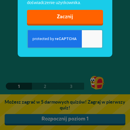
doświadczenie użytkownika.
Zacznij
1
2
3
Możesz zagrać w 5 darmowych quizów! Zagraj w pierwszy
quiz!
Rozpocznij poziom 1