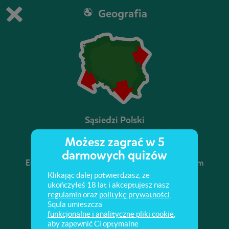
Geografia
Grasz w wersję demonstracyjną Squli
Zmień ustawienia DEMO
Kup teraz!
0
1
Sąsiedzi Polski
Możesz zagrać w 5
Sprawdź swoją wiedzę o położeniu Polski w
darmowych quizów
Europie oraz o państwach graniczących z naszym
krajem.
Klikając dalej potwierdzasz, że
ukończyłeś 18 lat i akceptujesz nasz
regulamin
oraz
politykę prywatności
.
Squla umieszcza
funkcjonalne i analityczne pliki cookie
,
aby zapewnić Ci optymalne