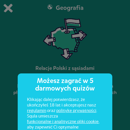
Geografia
Grasz w wersję demonstracyjną Squli
Zmień ustawienia DEMO
Kup teraz!
0
1
Relacje Polski z sąsiadami
Możesz zagrać w 5
Relacje między Polską a jej sąsiadami. Na jakich
darmowych quizów
płaszczyznach stosunki są poprawne, a na których
zaważyły historyczne zaszłości?
Klikając dalej potwierdzasz, że
ukończyłeś 18 lat i akceptujesz nasz
regulamin
oraz
politykę prywatności
.
Squla umieszcza
funkcjonalne i analityczne pliki cookie
,
aby zapewnić Ci optymalne