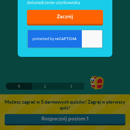
doświadczenie użytkownika.
Zacznij
1
2
3
Możesz zagrać w 5 darmowych quizów! Zagraj w pierwszy
quiz!
Rozpocznij poziom 1