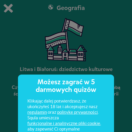
Geografia
Grasz w wersję demonstracyjną Squli
Zmień ustawienia DEMO
Kup teraz!
0
1
Litwa i Białoruś: dziedzictwo kulturowe
Możesz zagrać w 5
Czy wiesz, że losy Polski, Litwy i Białorusi są ze sobą
darmowych quizów
ściśle związane? Poszukaj śladów wspólnej historii
w kulturze naszych sąsiadów.
Klikając dalej potwierdzasz, że
ukończyłeś 18 lat i akceptujesz nasz
regulamin
oraz
politykę prywatności
.
Squla umieszcza
funkcjonalne i analityczne pliki cookie
,
aby zapewnić Ci optymalne