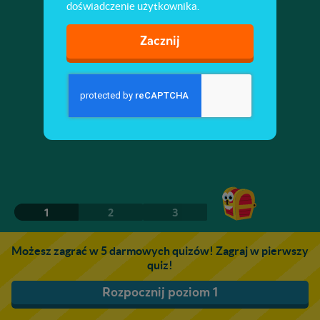
doświadczenie użytkownika.
Zacznij
1
2
3
Możesz zagrać w 5 darmowych quizów! Zagraj w pierwszy
quiz!
Rozpocznij poziom 1