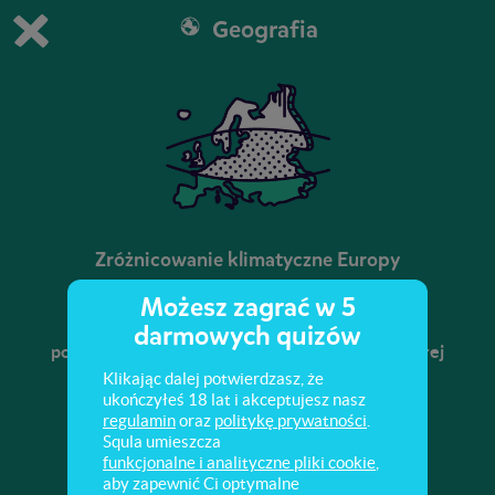
Geografia
Grasz w wersję demonstracyjną Squli
Zmień ustawienia DEMO
Kup teraz!
0
1
Zróżnicowanie klimatyczne Europy
Możesz zagrać w 5
Czy wiesz, jakie czynniki decydują o zmianach
darmowych quizów
pogody i klimatu na naszym kontynencie i w której
strefie klimatycznej leży Europa?
Klikając dalej potwierdzasz, że
ukończyłeś 18 lat i akceptujesz nasz
regulamin
oraz
politykę prywatności
.
Squla umieszcza
funkcjonalne i analityczne pliki cookie
,
aby zapewnić Ci optymalne