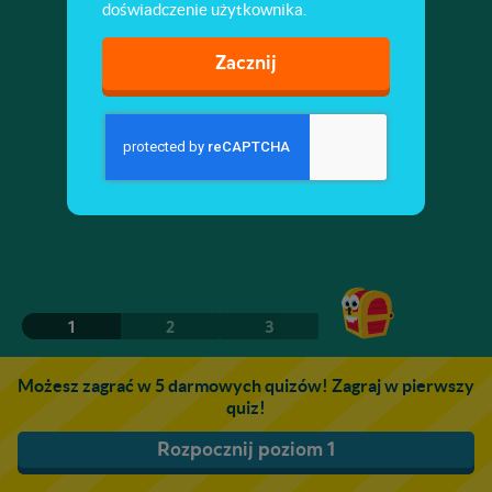
doświadczenie użytkownika.
Zacznij
1
2
3
Możesz zagrać w 5 darmowych quizów! Zagraj w pierwszy
quiz!
Rozpocznij poziom 1