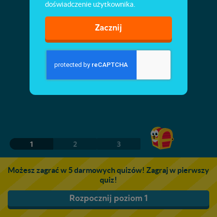
doświadczenie użytkownika.
Zacznij
1
2
3
Możesz zagrać w 5 darmowych quizów! Zagraj w pierwszy
quiz!
Rozpocznij poziom 1