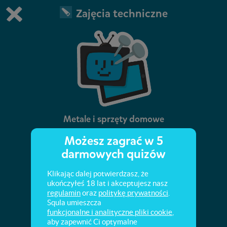
Zajęcia techniczne
Grasz w wersję demonstracyjną Squli
Zmień ustawienia DEMO
Kup teraz!
0
1
Metale i sprzęty domowe
Możesz zagrać w 5
Prąd elektryczny, przewodnictwo,
darmowych quizów
metaloznawstwo i elektrotechnika.
Klikając dalej potwierdzasz, że
ukończyłeś 18 lat i akceptujesz nasz
regulamin
oraz
politykę prywatności
.
Squla umieszcza
funkcjonalne i analityczne pliki cookie
,
aby zapewnić Ci optymalne