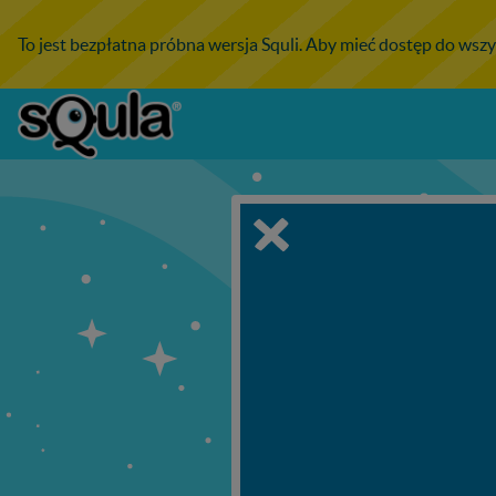
To jest bezpłatna próbna wersja Squli. Aby mieć dostęp do wszy