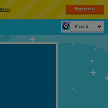
Kup teraz!
 DEMO
Klasa 5
Trzylatki
Przedszkole
Zerówka
Klasa 1
Klasa 2
Klasa 3
Klasa 4