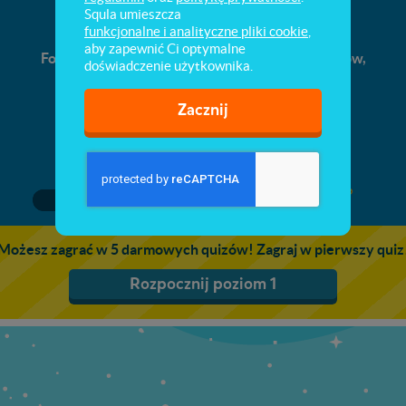
Grafika i animacje
Squla umieszcza
funkcjonalne i analityczne pliki cookie
,
aby zapewnić Ci optymalne
Formaty plików graficznych. Zastosowanie filtrów,
doświadczenie użytkownika.
edytowanie plików graficznych.
Zacznij
1
2
3
Możesz zagrać w 5 darmowych quizów! Zagraj w pierwszy quiz
Rozpocznij poziom 1