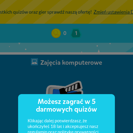
stkich quizów oraz gier sprawdź naszą ofertę!
Zmień ustawienia
0
1
Zajęcia komputerowe
Możesz zagrać w 5
darmowych quizów
Klikając dalej potwierdzasz, że
ukończyłeś 18 lat i akceptujesz nasz
regulamin
oraz
politykę prywatności
.