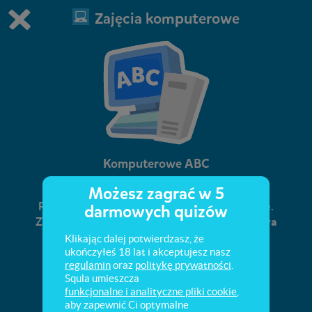
Zajęcia komputerowe
Grasz w wersję demonstracyjną Squli
Zmień ustawienia DEMO
Kup teraz!
0
1
Komputerowe ABC
Możesz zagrać w 5
Podstawowe pojęcia stosowane w informatyce.
darmowych quizów
Zasady BHP w pracowni komputerowej. Budowa
komputera, urządzenia wejścia i wyjścia.
Klikając dalej potwierdzasz, że
ukończyłeś 18 lat i akceptujesz nasz
regulamin
oraz
politykę prywatności
.
Squla umieszcza
funkcjonalne i analityczne pliki cookie
,
aby zapewnić Ci optymalne