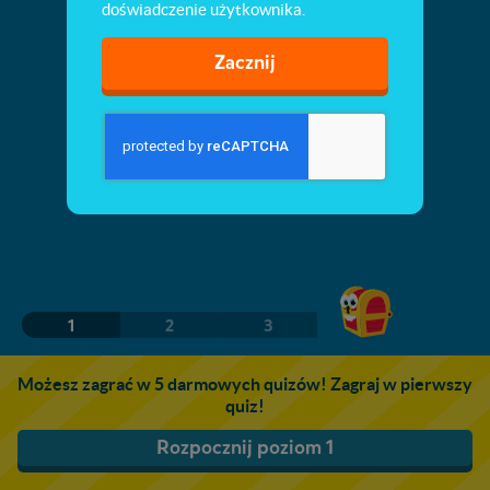
doświadczenie użytkownika.
Zacznij
1
2
3
Możesz zagrać w 5 darmowych quizów! Zagraj w pierwszy
quiz!
Rozpocznij poziom 1