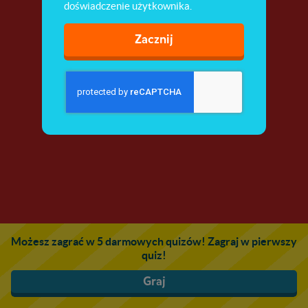
doświadczenie użytkownika.
Zacznij
Możesz zagrać w 5 darmowych quizów! Zagraj w pierwszy
quiz!
Graj