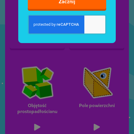
Zacznij
Objętość
Objętość i jej
jednostki
Objętość
Pole powierzchni
prostopadłościanu