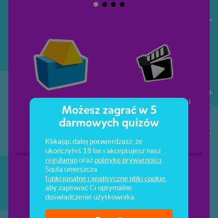
Graniastosłupy
Jednostki objętości
Możesz zagrać w 5
proste
darmowych quizów
Klikając dalej potwierdzasz, że
ukończyłeś 18 lat i akceptujesz nasz
regulamin
oraz
politykę prywatności
.
Squla umieszcza
funkcjonalne i analityczne pliki cookie
,
aby zapewnić Ci optymalne
doświadczenie użytkownika.