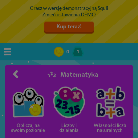
Grasz w wersję demonstracyjną Squli
Zmień ustawienia DEMO
Kup teraz!
0
1
Matematyka
Obliczaj na
Liczby i
Własności liczb
U
swoim poziomie
działania
naturalnych