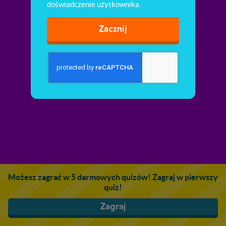
doświadczenie użytkownika.
Zacznij
Możesz zagrać w 5 darmowych quizów! Zagraj w pierwszy
quiz!
Zagraj