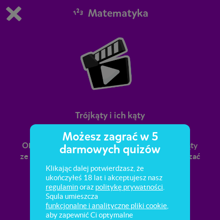
Matematyka
Grasz w wersję demonstracyjną Squli
Zmień ustawienia DEMO
Kup teraz!
0
1
Trójkąty i ich kąty
Możesz zagrać w 5
Obejrzyj filmik, a dowiesz się, jak dzielimy trójkąty
darmowych quizów
ze względu na boki i kąty, oraz nauczysz się obliczać
kąty w trójkącie.
Klikając dalej potwierdzasz, że
ukończyłeś 18 lat i akceptujesz nasz
regulamin
oraz
politykę prywatności
.
Squla umieszcza
funkcjonalne i analityczne pliki cookie
,
aby zapewnić Ci optymalne