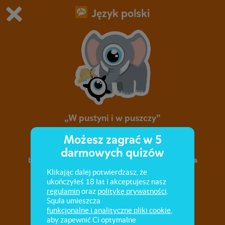
Język polski
Grasz w wersję demonstracyjną Squli
Zmień ustawienia DEMO
Kup teraz!
0
1
„W pustyni i w puszczy”
Możesz zagrać w 5
Pytania o świat przedstawiony (czas, miejsca,
darmowych quizów
bohaterów, wydarzenia). Analiza i interpretacja
fragmentów.
Klikając dalej potwierdzasz, że
ukończyłeś 18 lat i akceptujesz nasz
regulamin
oraz
politykę prywatności
.
Squla umieszcza
funkcjonalne i analityczne pliki cookie
,
aby zapewnić Ci optymalne