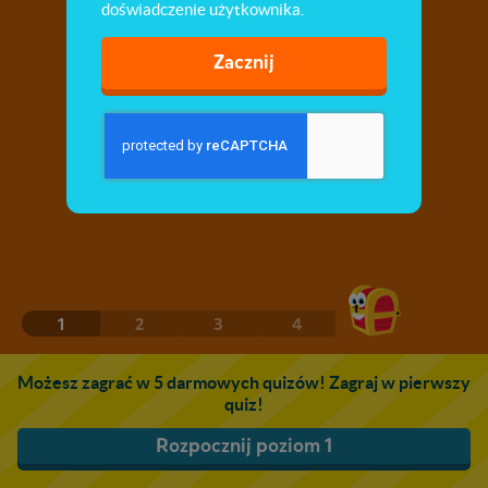
doświadczenie użytkownika.
Zacznij
1
2
3
4
Możesz zagrać w 5 darmowych quizów! Zagraj w pierwszy
quiz!
Rozpocznij poziom 1