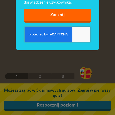
doświadczenie użytkownika.
Zacznij
1
2
3
Możesz zagrać w 5 darmowych quizów! Zagraj w pierwszy
quiz!
Rozpocznij poziom 1