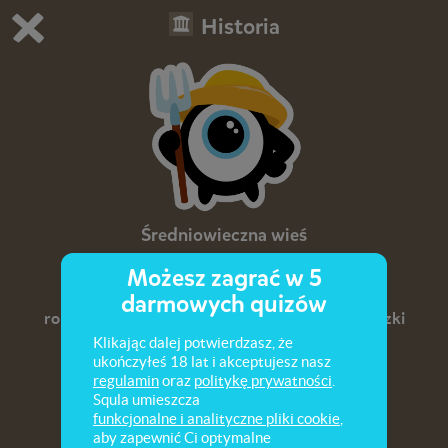
Historia
Grasz w wersję demonstracyjną Squli
Zmień ustawienia DEMO
Kup teraz!
0
1
Średniowieczna wieś
Możesz zagrać w 5
Organizacja wsi średniowiecznej. Narzędzia
darmowych quizów
rolnicze i techniki uprawy ziemi. Prawa i obowiązki
chłopów średniowiecznych. Status prawny
Klikając dalej potwierdzasz, że
ukończyłeś 18 lat i akceptujesz nasz
chłopów.
regulamin
oraz
politykę prywatności
.
Squla umieszcza
funkcjonalne i analityczne pliki cookie
,
aby zapewnić Ci optymalne