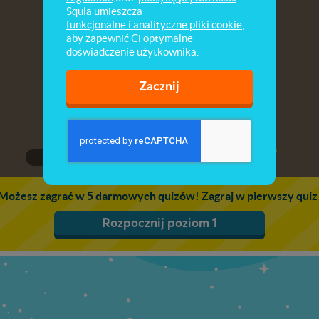
Życie człowieka pierwotnego
Squla umieszcza
funkcjonalne i analityczne pliki cookie
,
aby zapewnić Ci optymalne
Co wiesz o życiu człowieka pierwotnego oraz
doświadczenie użytkownika.
epokach kamienia, brązu i żelaza? Sprawdź to!
Zacznij
1
2
3
Możesz zagrać w 5 darmowych quizów! Zagraj w pierwszy quiz
Rozpocznij poziom 1