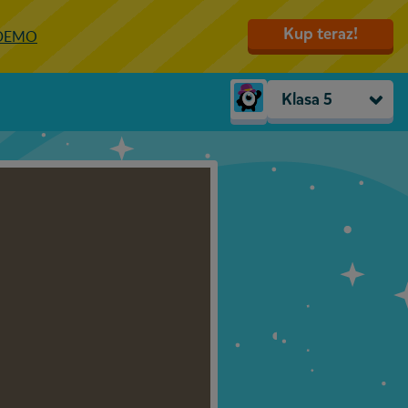
Kup teraz!
 DEMO
Klasa 5
Trzylatki
Przedszkole
Zerówka
Klasa 1
Klasa 2
Klasa 3
Klasa 4