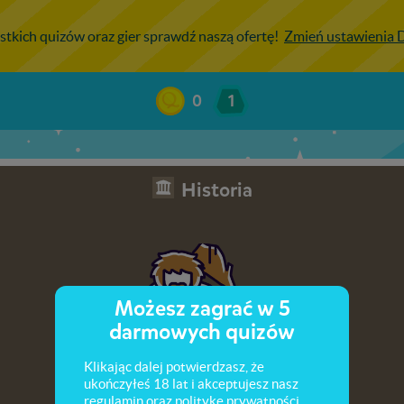
stkich quizów oraz gier sprawdź naszą ofertę!
Zmień ustawienia
0
1
Historia
Możesz zagrać w 5
darmowych quizów
Klikając dalej potwierdzasz, że
ukończyłeś 18 lat i akceptujesz nasz
regulamin
oraz
politykę prywatności
.