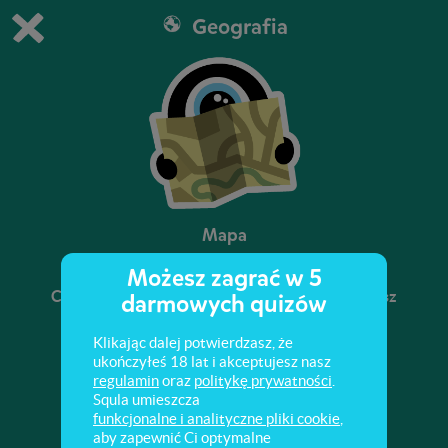
Geografia
Grasz w wersję demonstracyjną Squli
Zmień ustawienia DEMO
Kup teraz!
0
1
Mapa
Możesz zagrać w 5
Czy wiesz, czym jest legenda na mapie? Potrafisz
darmowych quizów
wymienić różne rodzaje map? Wiesz, czym są
poziomice? Sprawdź to!
Klikając dalej potwierdzasz, że
ukończyłeś 18 lat i akceptujesz nasz
regulamin
oraz
politykę prywatności
.
Squla umieszcza
funkcjonalne i analityczne pliki cookie
,
aby zapewnić Ci optymalne