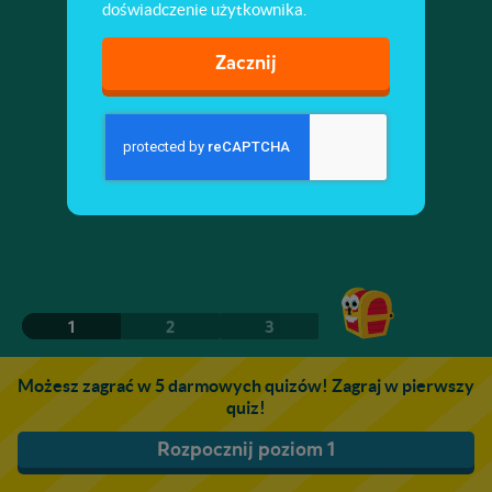
doświadczenie użytkownika.
Zacznij
1
2
3
Możesz zagrać w 5 darmowych quizów! Zagraj w pierwszy
quiz!
Rozpocznij poziom 1