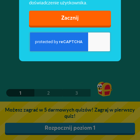
doświadczenie użytkownika.
Zacznij
1
2
3
Możesz zagrać w 5 darmowych quizów! Zagraj w pierwszy
quiz!
Rozpocznij poziom 1