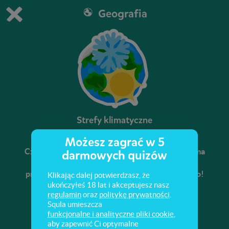
Geografia
Grasz w wersję demonstracyjną Squli
Zmień ustawienia DEMO
Kup teraz!
0
1
Strefy klimatyczne
Możesz zagrać w 5
Czy wiesz, w której ze stref klimatycznych nie ma
darmowych quizów
pór roku? Potrafisz wskazać najważniejszą
przyczynę zróżnicowania klimatów? Sprawdź to!
Klikając dalej potwierdzasz, że
ukończyłeś 18 lat i akceptujesz nasz
regulamin
oraz
politykę prywatności
.
Squla umieszcza
funkcjonalne i analityczne pliki cookie
,
aby zapewnić Ci optymalne