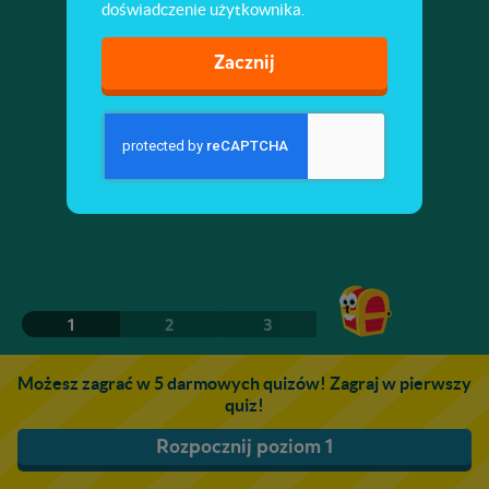
doświadczenie użytkownika.
Zacznij
1
2
3
Możesz zagrać w 5 darmowych quizów! Zagraj w pierwszy
quiz!
Rozpocznij poziom 1