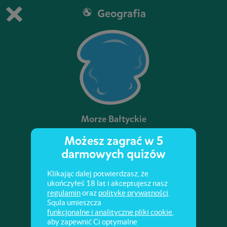
Geografia
Grasz w wersję demonstracyjną Squli
Zmień ustawienia DEMO
Kup teraz!
0
1
Morze Bałtyckie
Możesz zagrać w 5
Czy wiesz, jakie państwa leżą nad Morzem
darmowych quizów
Bałtyckim? Wiesz, jakie ryby zamieszkują to
morze? Sprawdź to!
Klikając dalej potwierdzasz, że
ukończyłeś 18 lat i akceptujesz nasz
regulamin
oraz
politykę prywatności
.
Squla umieszcza
funkcjonalne i analityczne pliki cookie
,
aby zapewnić Ci optymalne