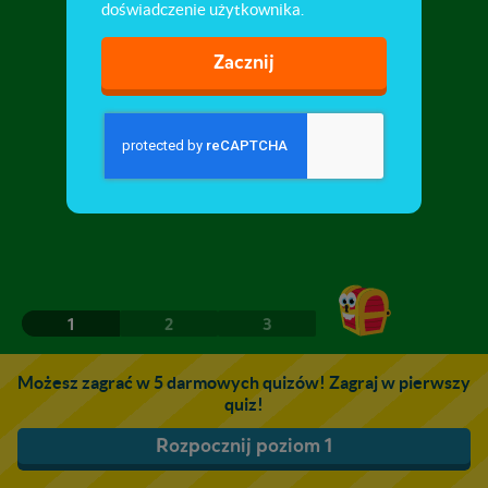
doświadczenie użytkownika.
Zacznij
1
2
3
Możesz zagrać w 5 darmowych quizów! Zagraj w pierwszy
quiz!
Rozpocznij poziom 1