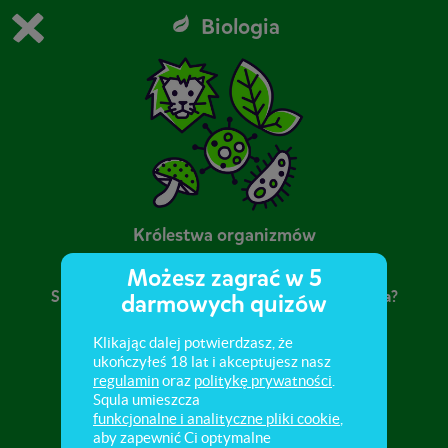
Biologia
Grasz w wersję demonstracyjną Squli
Zmień ustawienia DEMO
Kup teraz!
0
1
Królestwa organizmów
Możesz zagrać w 5
Skąd się wziął podział organizmów na królestwa?
darmowych quizów
Jak rozpoznawać gatunki? Sprawdż!
Klikając dalej potwierdzasz, że
ukończyłeś 18 lat i akceptujesz nasz
regulamin
oraz
politykę prywatności
.
Squla umieszcza
funkcjonalne i analityczne pliki cookie
,
aby zapewnić Ci optymalne