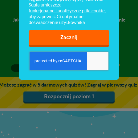
Okrytonasienne – korzeń
Squla umieszcza
funkcjonalne i analityczne pliki cookie
,
aby zapewnić Ci optymalne
Jakie funkcje pełni korzeń? Czy wszystkie korzenie
doświadczenie użytkownika.
wyglądają tak samo? Przekonaj się!
Zacznij
1
2
3
Możesz zagrać w 5 darmowych quizów! Zagraj w pierwszy quiz
Rozpocznij poziom 1