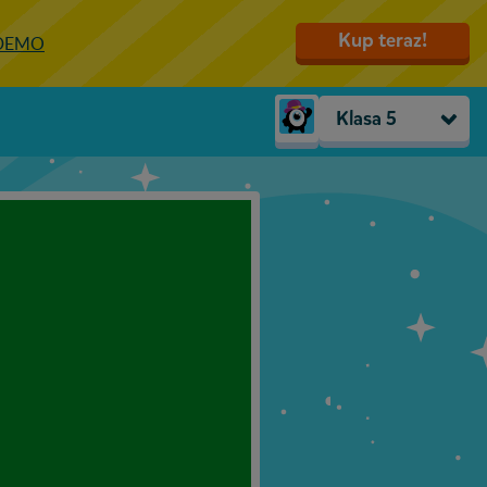
Kup teraz!
 DEMO
Klasa 5
Trzylatki
Przedszkole
Zerówka
Klasa 1
Klasa 2
Klasa 3
Klasa 4