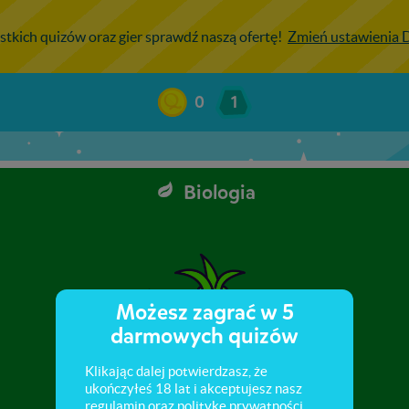
stkich quizów oraz gier sprawdź naszą ofertę!
Zmień ustawienia
0
1
Biologia
Możesz zagrać w 5
darmowych quizów
Klikając dalej potwierdzasz, że
ukończyłeś 18 lat i akceptujesz nasz
regulamin
oraz
politykę prywatności
.