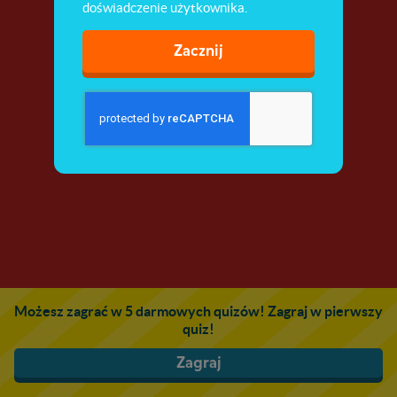
doświadczenie użytkownika.
Zacznij
Możesz zagrać w 5 darmowych quizów! Zagraj w pierwszy
quiz!
Zagraj