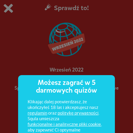
Sprawdź to!
Grasz w wersję demonstracyjną Squli
Zmień ustawienia DEMO
Kup teraz!
0
1
Wrzesień 2022
Możesz zagrać w 5
Sprawdź, co zdarzyło się w Polsce i na świecie we
darmowych quizów
wrześniu 2022 roku.
Klikając dalej potwierdzasz, że
ukończyłeś 18 lat i akceptujesz nasz
regulamin
oraz
politykę prywatności
.
Squla umieszcza
funkcjonalne i analityczne pliki cookie
,
aby zapewnić Ci optymalne