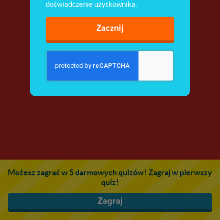
doświadczenie użytkownika.
Zacznij
Możesz zagrać w 5 darmowych quizów! Zagraj w pierwszy
quiz!
Zagraj