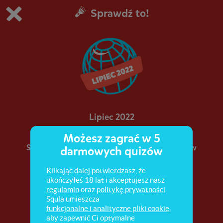
Sprawdź to!
Grasz w wersję demonstracyjną Squli
Zmień ustawienia DEMO
Kup teraz!
0
1
Lipiec 2022
Możesz zagrać w 5
Sprawdź, co zdarzyło się w Polsce i na świecie w
darmowych quizów
lipcu 2022 roku.
Klikając dalej potwierdzasz, że
ukończyłeś 18 lat i akceptujesz nasz
regulamin
oraz
politykę prywatności
.
Squla umieszcza
funkcjonalne i analityczne pliki cookie
,
aby zapewnić Ci optymalne