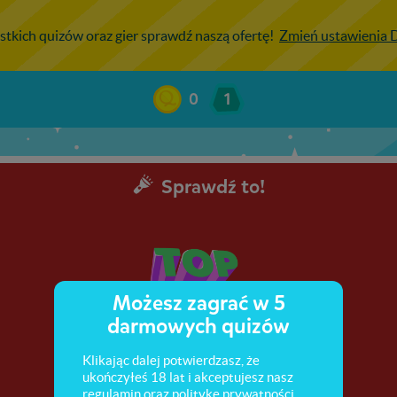
stkich quizów oraz gier sprawdź naszą ofertę!
Zmień ustawienia
0
1
Sprawdź to!
Możesz zagrać w 5
darmowych quizów
Klikając dalej potwierdzasz, że
ukończyłeś 18 lat i akceptujesz nasz
regulamin
oraz
politykę prywatności
.