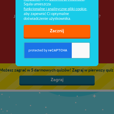
Pomarańczowe zwierzaki
Squla umieszcza
funkcjonalne i analityczne pliki cookie
,
aby zapewnić Ci optymalne
Jakie znasz zwierzęta koloru pomarańczowego?
doświadczenie użytkownika.
Przypomnijmy je sobie!
Zacznij
Możesz zagrać w 5 darmowych quizów! Zagraj w pierwszy quiz
Zagraj