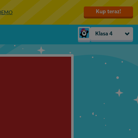
Kup teraz!
 DEMO
Klasa 4
Trzylatki
Przedszkole
Zerówka
Klasa 1
Klasa 2
Klasa 3
Klasa 4