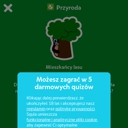
Przyroda
Grasz w wersję demonstracyjną Squli
Zmień ustawienia DEMO
Kup teraz!
0
1
Mieszkańcy lasu
Możesz zagrać w 5
Dlaczego w lesie jest przyjemnie? Jakie zwierzęta
darmowych quizów
mieszkają w lesie? Jak wyglądają ich mieszkania?
Sprawdź, rozwiązując zadania.
Klikając dalej potwierdzasz, że
ukończyłeś 18 lat i akceptujesz nasz
regulamin
oraz
politykę prywatności
.
Squla umieszcza
funkcjonalne i analityczne pliki cookie
,
aby zapewnić Ci optymalne