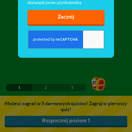
doświadczenie użytkownika.
Zacznij
1
2
3
Możesz zagrać w 5 darmowych quizów! Zagraj w pierwszy
quiz!
Rozpocznij poziom 1