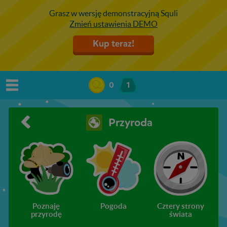
Grasz w wersję demonstracyjną Squli
Zmień ustawienia DEMO
Kup teraz!
0
1
Przyroda
Poznaję
Pogoda
Cztery strony
przyrodę
świata