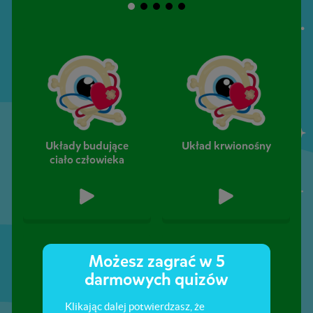
Układy budujące
Układ krwionośny
ciało człowieka
Możesz zagrać w 5
darmowych quizów
Klikając dalej potwierdzasz, że