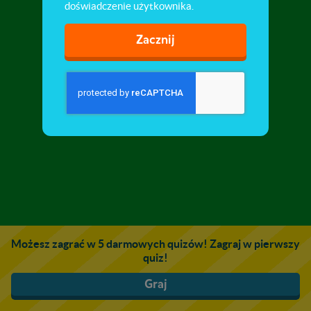
doświadczenie użytkownika.
Zacznij
Możesz zagrać w 5 darmowych quizów! Zagraj w pierwszy
quiz!
Graj