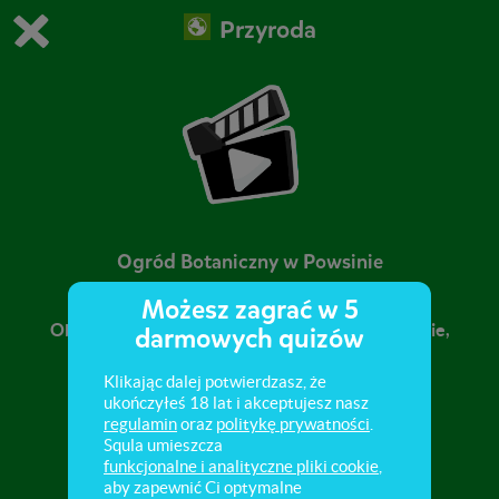
Przyroda
Grasz w wersję demonstracyjną Squli
Zmień ustawienia DEMO
Kup teraz!
0
1
Ogród Botaniczny w Powsinie
Możesz zagrać w 5
Obejrzyj film o Ogrodzie Botanicznym w Powsinie,
darmowych quizów
w którym zobaczysz rozmaite gatunki roślin,
występujących w Polsce.
Klikając dalej potwierdzasz, że
ukończyłeś 18 lat i akceptujesz nasz
regulamin
oraz
politykę prywatności
.
Squla umieszcza
funkcjonalne i analityczne pliki cookie
,
aby zapewnić Ci optymalne