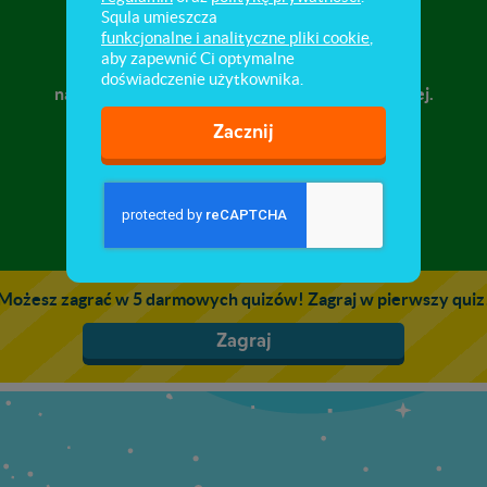
Żyrafy
Squla umieszcza
funkcjonalne i analityczne pliki cookie
,
aby zapewnić Ci optymalne
Obejrzyj film o żyrafie, przedstawiający
doświadczenie użytkownika.
najważniejsze informacje oraz ciekawostki o niej.
Zacznij
Możesz zagrać w 5 darmowych quizów! Zagraj w pierwszy quiz
Zagraj