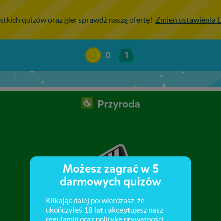
stkich quizów oraz gier sprawdź naszą ofertę!
Zmień ustawienia
0
1
Przyroda
Możesz zagrać w 5
darmowych quizów
Klikając dalej potwierdzasz, że
ukończyłeś 18 lat i akceptujesz nasz
regulamin
oraz
politykę prywatności
.