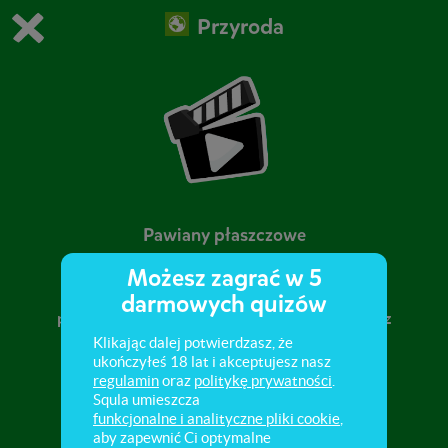
Przyroda
Grasz w wersję demonstracyjną Squli
Zmień ustawienia DEMO
Kup teraz!
0
1
Pawiany płaszczowe
Możesz zagrać w 5
Obejrzyj film o pawianach płaszczowych,
darmowych quizów
przedstawiający najważniejsze informacje oraz
ciekawostki o nich.
Klikając dalej potwierdzasz, że
ukończyłeś 18 lat i akceptujesz nasz
regulamin
oraz
politykę prywatności
.
Squla umieszcza
funkcjonalne i analityczne pliki cookie
,
aby zapewnić Ci optymalne