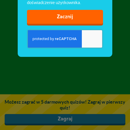
doświadczenie użytkownika.
Zacznij
Możesz zagrać w 5 darmowych quizów! Zagraj w pierwszy
quiz!
Zagraj