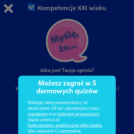
Kompetencje XXI wieku
Grasz w wersję demonstracyjną Squli
Zmień ustawienia DEMO
Kup teraz!
0
1
Jaka jest Twoja opinia?
Możesz zagrać w 5
W tej misji dowiesz się, co to znaczy mieć opinię i
darmowych quizów
jak przekonać innych do Twojego zdania.
Klikając dalej potwierdzasz, że
ukończyłeś 18 lat i akceptujesz nasz
regulamin
oraz
politykę prywatności
.
Squla umieszcza
funkcjonalne i analityczne pliki cookie
,
aby zapewnić Ci optymalne