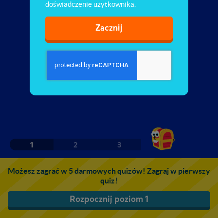
doświadczenie użytkownika.
Zacznij
1
2
3
Możesz zagrać w 5 darmowych quizów! Zagraj w pierwszy
quiz!
Rozpocznij poziom 1